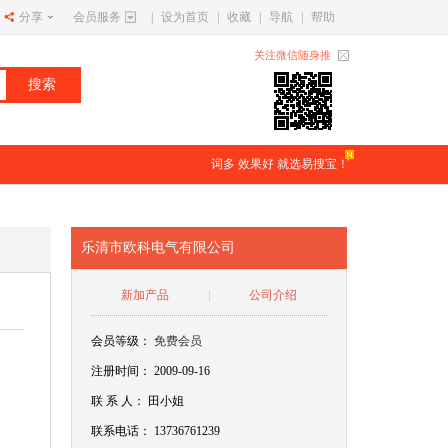
分享
会员服务
|
设为首页
|
收藏
|
导航
|
帮助
关注微信随身推
词多 效果好 就选易搜宝！
乐清市欧科电气有限公司
新加产品
|
公司介绍
会员等级：
免费会员
注册时间： 2009-09-16
联
系
人：
田小姐
联系电话：
13736761239