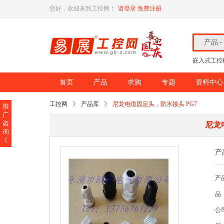
您好，欢迎来到工控网！
请登录
免费注册
产品
嵌入式工控
首页
产品
求购
专题
资料中心
工控网
产品库
尼龙电缆固定头，防水接头 PG7
推
广
咨
尼龙
询
《
产
产
品
公