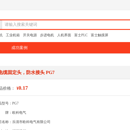
请输入搜索关键词
机
工业机箱
开关电源
步进电机
人机界面
富士PLC
富士触摸屏
成功案例
电缆固定头，防水接头 PG7
0.17
品价格：
¥
品型号：PG7
牌：欧科电气
司名称：乐清市欧科电气有限公司