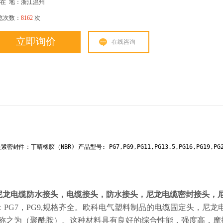
在
地：浙江温州
览次数：
8162
次
立即询价
在线咨询
丁晴橡胶（NBR) 产品型号: PG7,PG9,PG11,PG13.5,PG16,PG19,PG2
尼龙电缆防水接头，电缆接头，防水接头，尼龙电缆密封接头，
：
PG7
，
PG9,
规格齐全。欧科电气塑料制品的电缆固定头，尼龙
称之为（聚酰胺）。这种材料具有良好的综合性能，强度高，摩