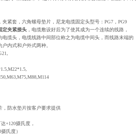
，夹紧套，六角螺母垫片，尼龙电缆固定头型号：
PG7
，
PG9
固定夹紧接头
，电缆敷设好后为了使其成为一个连续的线路，
为电缆头，电缆线路中间部位称之为电缆中间头，而线路末端的
为户内式和户外式两种。
G21,
.5,M22*1.5,
0,M63,M75,M88,M114
片，防水垫片按客户要求提供
可达
+120
摄氏度，
0
摄氏度）