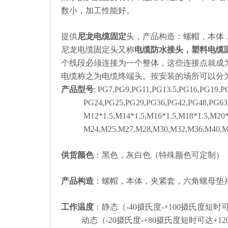
数小，加工性能好。
提供
尼龙电缆固定
头，产品构造：螺帽，本体
尼龙电缆固定头又称
电缆防水接头，塑料电缆
个线段必须连接为一个整体，这些连接点就成
电缆称之为电缆终端头。按安装的场所可以分
产品型号
: PG7,PG9,PG11,PG13.5,PG16,PG19,P
PG24,PG25,PG29,PG36,PG42,PG48,PG63
M12*1.5,M14*1.5,M16*1.5,M18*1.5,M20*1
M24,M25,M27,M28,M30,M32,M36,M40,M5
供货颜色
：黑色，灰白色（特殊颜色可定制）
产品构造
：螺帽，本体，夹紧套，六角螺母垫
工作温度
：静态（
-40
摄氏度
-+100
摄氏度短时
动态（
-20
摄氏度
-+80
摄氏度短时可达
+12