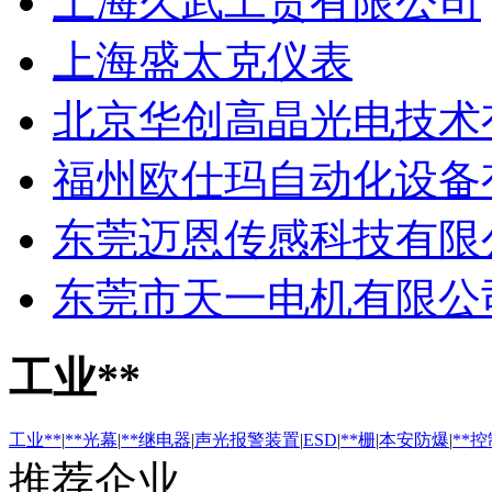
上海久武工贸有限公司
上海盛太克仪表
北京华创高晶光电技术
福州欧仕玛自动化设备
东莞迈恩传感科技有限
东莞市天一电机有限公
工业**
工业**
|
**光幕
|
**继电器
|
声光报警装置
|
ESD
|
**栅
|
本安防爆
|
**
推荐企业