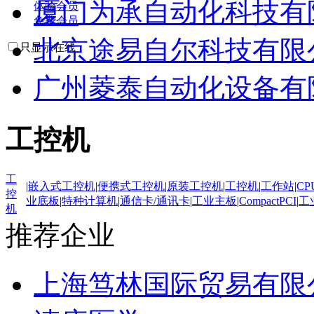
厦门为承自动化科技有
体验会员
免费会员
北京途易自尔科技有限
只显示在线
广州菱泰自动化设备有
工控机
工
|
嵌入式工控机
|
便携式工控机
|
原装工控机
|
工控机
|
工作站
|
CP
控
业底板
|
特种计算机
|
通信卡/通讯卡
|
工业主板
|
CompactPCI
|
工
机
推荐企业
上海笃林国际贸易有限