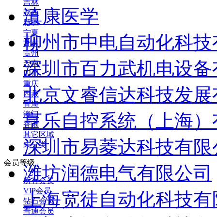
吉林
滇康医学
陕西
新疆
宁夏
柳州市中电自动化科技
甘肃
贵州
深圳市百力武机电设备
云南
四川
重庆
北京文睿信达科技发展
西藏
青海
澳门
亨乐自控系统（上海）
香港
其它区域
深圳市易菱达科技有限
未分类
会员等级
潍坊润德电气有限公司
所有会员
VIP会员
上海宽徒自动化科技有
钻石会员
普通会员