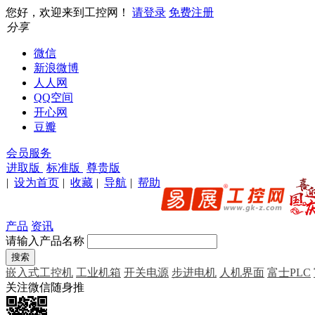
您好，欢迎来到工控网！
请登录
免费注册
分享
微信
新浪微博
人人网
QQ空间
开心网
豆瓣
会员服务
进取版
标准版
尊贵版
|
设为首页
|
收藏
|
导航
|
帮助
产品
资讯
请输入产品名称
嵌入式工控机
工业机箱
开关电源
步进电机
人机界面
富士PLC
关注微信随身推