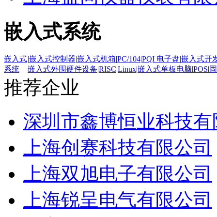
嵌入式系统
嵌入式
|
嵌入式控制器
|
嵌入式机箱
|
PC/104
|
PQI 电子盘
|
嵌入式开
系统
嵌入式外围硬件设备
|
RISC
|
Linux
|
嵌入式单板电脑
|
POS
|
固
推荐企业
深圳市鑫博恒业科技有
上海创赛科技有限公司
上海双旭电子有限公司
上海锐呈电气有限公司