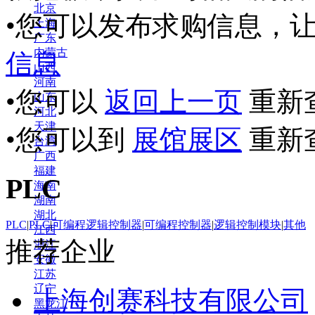
北京
•您可以发布求购信息，
上海
广东
内蒙古
信息
山西
河南
•您可以
返回上一页
重新
山东
河北
天津
•您可以到
展馆展区
重新
台湾
广西
福建
PLC
海南
湖南
湖北
PLC
|
PLC
|
可编程逻辑控制器
|
可编程控制器
|
逻辑控制模块
|
其他
江西
推荐企业
浙江
安徽
江苏
辽宁
上海创赛科技有限公司
黑龙江