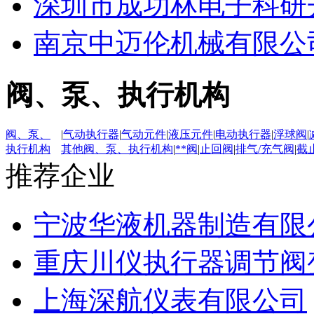
深圳市成功林电子科研
南京中迈伦机械有限公
阀、泵、执行机构
阀、泵、
|
气动执行器
|
气动元件
|
液压元件
|
电动执行器
|
浮球阀
|
执行机构
其他阀、泵、执行机构
|
**阀
|
止回阀
|
排气/充气阀
|
截
推荐企业
宁波华液机器制造有限
重庆川仪执行器调节阀
上海深航仪表有限公司