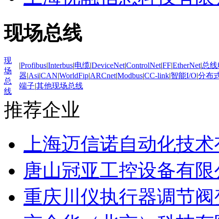
现场总线
现
|
Profibus
|
Interbus
|
电缆
|
DeviceNet
|
ControlNet
|
FF
|
EtherNet
|
总线
场
器
|
Asi
|
CAN
|
WorldFip
|
ARCnet
|
Modbus
|
CC-link
|
智能I/O
|
分布式
总
端子
|
其他现场总线
线
推荐企业
上海迈信诺自动化技术
唐山冠亚工控设备有限
重庆川仪执行器调节阀