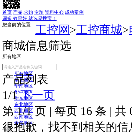
首页
产品
求购
专题
资料中心
成功案例
词多 效果好 就选易搜宝！
您当前的位置：
工控网
>
工控商城
>
商城信息筛选
所有地区
常用地区
所有地区
产品列表
华北地区
华南地区
1/1
下一页
华中地区
华东地区
东北地区
第
1/1
页
|
每页
16
条
|
共
西北地区
西南地区
很抱歉，找不到相关的信
青藏地区
省份