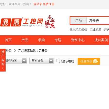
您好，欢迎来到工控网！
请登录
免费注册
产品
嵌入式工控机
工业机箱
开
首页
产品
求购
专题
资料中心
成功案例
所有类目
产品搜索结果：刀开关
推
广
咨
所有地区
所有会员
只显示在线
批量询价
询
《