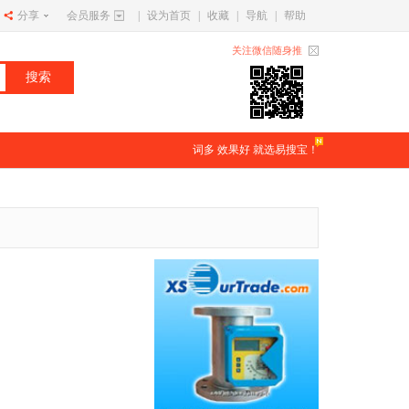
分享
会员服务
|
设为首页
|
收藏
|
导航
|
帮助
关注微信随身推
词多 效果好 就选易搜宝！