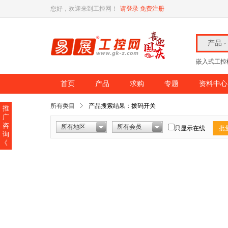
您好，欢迎来到工控网！
请登录
免费注册
产品
嵌入式工控
首页
产品
求购
专题
资料中心
所有类目
产品搜索结果：拨码开关
推
广
咨
所有地区
所有会员
只显示在线
批
询
《