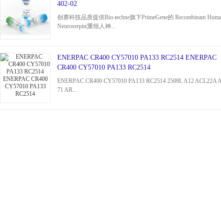
402-02
创赛科技品质提供Bio-techne旗下PrimeGene的 Recombinant Huma
Neuroserpin|重组人神...
ENERPAC CR400 CY57010 PA133 RC2514 ENERPAC
CR400 CY57010 PA133 RC2514
ENERPAC CR400 CY57010 PA133 RC2514 2509L A12 ACL22A 
71 AR...