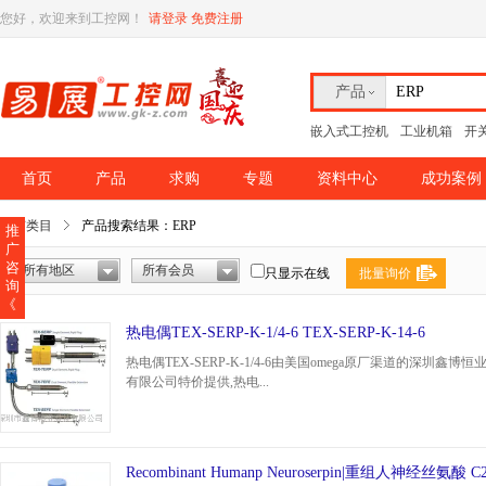
您好，欢迎来到工控网！
请登录
免费注册
产品
嵌入式工控机
工业机箱
开
首页
产品
求购
专题
资料中心
成功案例
所有类目
产品搜索结果：ERP
推
广
咨
所有地区
所有会员
只显示在线
批量询价
询
《
热电偶TEX-SERP-K-1/4-6 TEX-SERP-K-14-6
热电偶TEX-SERP-K-1/4-6由美国omega原厂渠道的深圳鑫博恒
有限公司特价提供,热电...
Recombinant Humanp Neuroserpin|重组人神经丝氨酸 C2