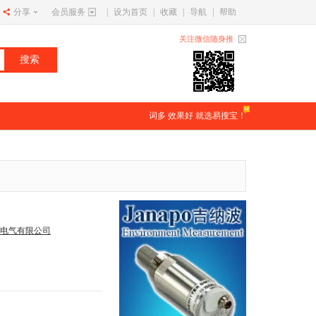
分享
会员服务
|
设为首页
|
收藏
|
导航
|
帮助
关注微信随身推
词多 效果好 就选易搜宝！
电气有限公司