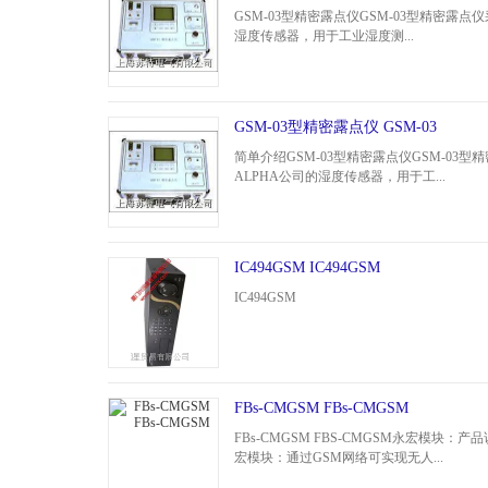
GSM-03型精密露点仪GSM-03型精密露点
湿度传感器，用于工业湿度测...
GSM-03型精密露点仪 GSM-03
简单介绍GSM-03型精密露点仪GSM-03
ALPHA公司的湿度传感器，用于工...
IC494GSM IC494GSM
IC494GSM
FBs-CMGSM FBs-CMGSM
FBs-CMGSM FBS-CMGSM永宏模块：产品
宏模块：通过GSM网络可实现无人...