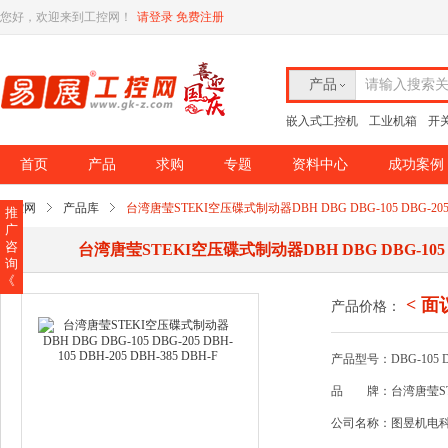
您好，欢迎来到工控网！
请登录
免费注册
产品
请输入搜索
嵌入式工控机
工业机箱
开
首页
产品
求购
专题
资料中心
成功案例
工控网
产品库
台湾唐莹STEKI空压碟式制动器DBH DBG DBG-105 DBG-205 DBH
推
广
咨
台湾唐莹STEKI空压碟式制动器DBH DBG DBG-105 DBG-
询
《
< 面
产品价格：
产品型号：DBG-105 DBG
品
牌：台湾唐莹ST
公司名称：图昱机电