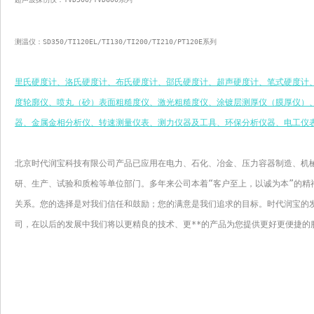
测温仪：SD350/TI120EL/TI130/TI200/TI210/PT120E系列
里
氏硬度计、洛氏硬度计、布氏硬度计、邵氏硬度计、超声硬度计、笔式硬度计
度轮廓仪、喷丸（砂）表面粗糙度仪、激光粗糙度仪、涂镀层测厚仪（膜厚仪）
器、金属金相分析仪、转速测量仪表、测力仪器及工具、环保分析仪器、电工仪
北京时代润宝科技有限公司产品已应用在电力、石化、冶金、压力容器制造、机
研、生产、试验和质检等单位部门。多年来公司本着“客户至上，以诚为本”的精神
关系。您的选择是对我们信任和鼓励；您的满意是我们追求的目标。时代润宝的
司，在以后的发展中我们将以更精良的技术、更**的产品为您提供更好更便捷的服