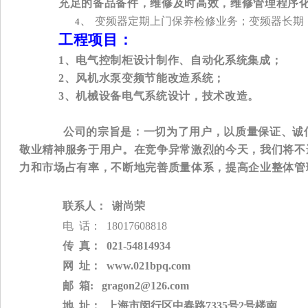
充足的备品备件，维修及时高效，维修管理程序
变频器定期上门保养检修业务；变频器长期
4、
工程项目：
1
、电气控制柜设计制作、自动化系统集成；
2
、风机水泵变频节能改造系统；
3
、机械设备电气系统设计，技术改造。
公司的宗旨是：一切为了用户，以质量保证、诚
敬业精神服务于用户。在竞争异常激烈的今天，我们将不
力和市场占有率，不断地完善质量体系，提高企业整体管
联系人：
  谢尚荣
电
 话：
18017608818
传
 真：
 021-54814934
网
 址：
 www.021bpq.com
邮
 箱
:
 gragon2@126.com
地
 址：  上海市闵行区中春路7335号2号楼南