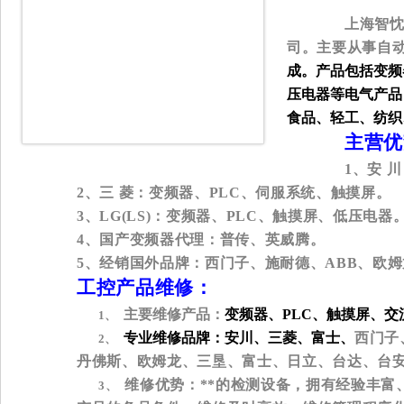
上海智
司。主要从事自
成。产品包括变频
压电器等电气产品
食品、轻工、纺织
主营优
1
、安
川
2
、三
菱：变频器、
PLC
、伺服系统、触摸屏。
3
、
LG(LS)
：变频器、
PLC
、触摸屏、低压电器
4
、国产变频器代理：普传、英威腾。
5
、经销国外品牌：西门子、施耐德、
ABB
、欧姆
工控产品维修：
主要维修产品：
变频器、
PLC
、触摸屏、交
1、
专业维修品牌：安川、三菱、富士、
西门子
2、
丹佛斯、欧姆龙、三垦、富士、日立、台达、台
维修优势：**的检测设备，拥有经验丰富
3、