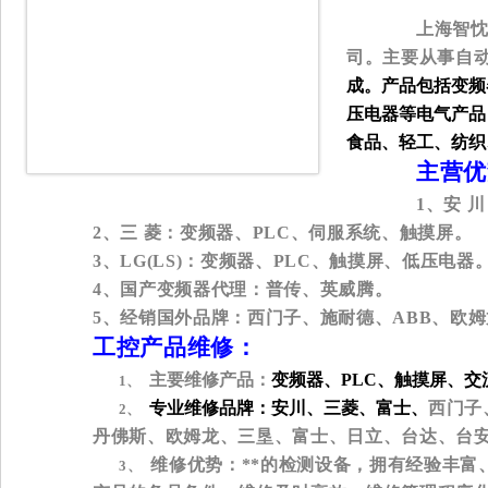
上海智
司。主要从事自
成。产品包括变频
压电器等电气产品
食品、轻工、纺织
主营优
1
、安
川
2
、三
菱：变频器、
PLC
、伺服系统、触摸屏。
3
、
LG(LS)
：变频器、
PLC
、触摸屏、低压电器
4
、国产变频器代理：普传、英威腾。
5
、经销国外品牌：西门子、施耐德、
ABB
、欧姆
工控产品维修：
主要维修产品：
变频器、
PLC
、触摸屏、交
1、
专业维修品牌：安川、三菱、富士、
西门子
2、
丹佛斯、欧姆龙、三垦、富士、日立、台达、台
维修优势：**的检测设备，拥有经验丰富
3、