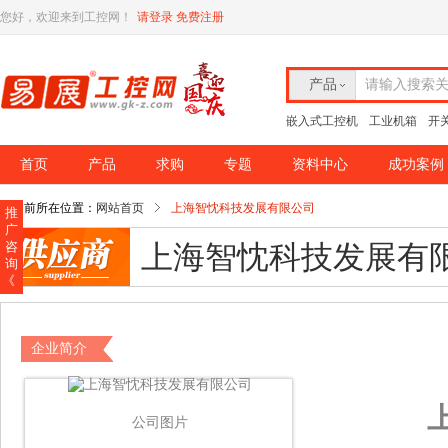
您好，欢迎来到工控网！
请登录
免费注册
产品
请输入搜索
嵌入式工控机
工业机箱
开
首页
产品
求购
专题
资料中心
成功案例
你当前所在位置：
网站首页
上海智忱科技发展有限公司
推
广
咨
上海智忱科技发展有
询
《
企业简介
公司图片