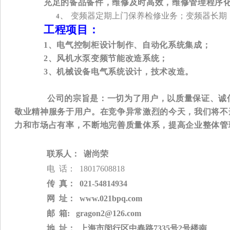
充足的备品备件，维修及时高效，维修管理程序
变频器定期上门保养检修业务；变频器长期
4、
工程项目：
1
、电气控制柜设计制作、自动化系统集成；
2
、风机水泵变频节能改造系统；
3
、机械设备电气系统设计，技术改造。
公司的宗旨是：一切为了用户，以质量保证、诚
敬业精神服务于用户。在竞争异常激烈的今天，我们将不
力和市场占有率，不断地完善质量体系，提高企业整体管
联系人：
  谢尚荣
电
 话：
18017608818
传
 真：
 021-54814934
网
 址：
 www.021bpq.com
邮
 箱
:
 gragon2@126.com
地
 址：  上海市闵行区中春路7335号2号楼南