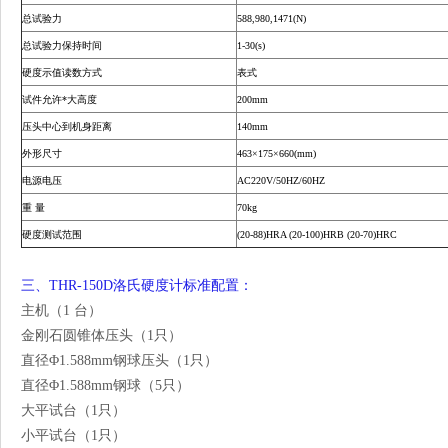
总试验力
588,980,1471(N)
总试验力保持时间
1-30(s)
硬度示值读数方式
表式
试件允许*大高度
200mm
压头中心到机身距离
140mm
外形尺寸
463×175×660(mm)
电源电压
AC220V/50HZ/60HZ
重 量
70kg
硬度测试范围
(20-88)HRA (20-100)HRB (20-70)HRC
三、THR-150D洛氏硬度计标准配置：
主机（1 台）
金刚石圆锥体压头（1只）
直径Φ1.588mm钢球压头（1只）
直径Φ1.588mm钢球（5只）
大平试台（1只）
小平试台（1只）