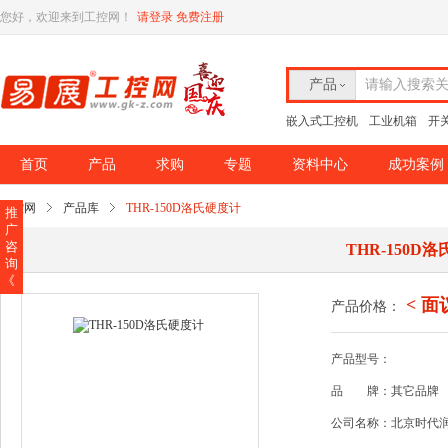
您好，欢迎来到工控网！
请登录
免费注册
产品
请输入搜索
嵌入式工控机
工业机箱
开
首页
产品
求购
专题
资料中心
成功案例
工控网
产品库
THR-150D洛氏硬度计
推
广
咨
THR-150D
询
《
< 面
产品价格：
产品型号：
品
牌：其它品牌
公司名称：北京时代