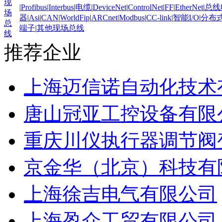
现
|
Profibus
|
Interbus
|
电缆
|
DeviceNet
|
ControlNet
|
FF
|
EtherNet
|
总线
场
器
|
Asi
|
CAN
|
WorldFip
|
ARCnet
|
Modbus
|
CC-link
|
智能I/O
|
分布式
总
端子
|
其他现场总线
线
推荐企业
上海迈信诺自动化技术
唐山冠亚工控设备有限
重庆川仪执行器调节阀
京金华（北京）科技有
上海徐吉电气有限公司
上海盈众工贸有限公司