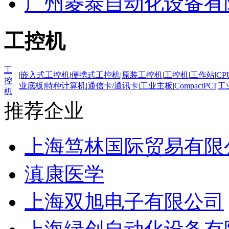
广州菱泰自动化设备有
工控机
工
|
嵌入式工控机
|
便携式工控机
|
原装工控机
|
工控机
|
工作站
|
CP
控
业底板
|
特种计算机
|
通信卡/通讯卡
|
工业主板
|
CompactPCI
|
工
机
推荐企业
上海笃林国际贸易有限
滇康医学
上海双旭电子有限公司