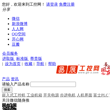
您好，欢迎来到工控网！
请登录
免费注册
分享
微信
新浪微博
人人网
QQ空间
开心网
豆瓣
会员服务
进取版
标准版
尊贵版
|
设为首页
|
收藏
|
导航
|
帮助
产品
资讯
请输入产品名称
嵌入式工控机
工业机箱
开关电源
步进电机
人机界面
富士PLC
关注微信随身推