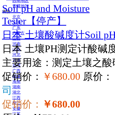
西南地区
青藏地区
省份
北京
上海
广东
日本 土壤酸碱度计Soil pH a
内蒙古
山西
河南
日本 土壤PH测定计酸碱度计Soil 
山东
河北
主要用途：测定土壤之酸碱
天津
台湾
广西
促销价：
￥680.00
原价：
福建
海南
司
湖南
湖北
江西
促销价：
￥680.00
浙江
安徽
江苏