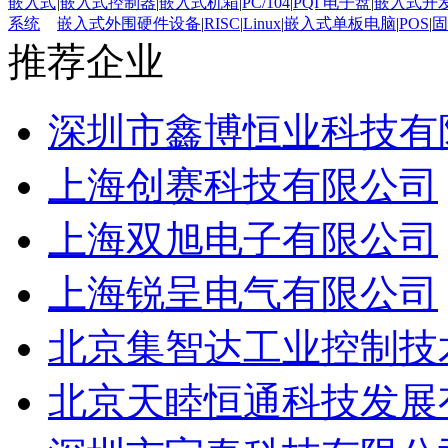
嵌入式
|
嵌入式控制器
|
嵌入式机箱
|
PC/104
|
PQI 电子盘
|
嵌入式开
系统
嵌入式外围硬件设备
|
RISC
|
Linux
|
嵌入式单板电脑
|
POS
|
固
推荐企业
深圳市鑫博恒业科技有
上海创赛科技有限公司
上海双旭电子有限公司
上海锐呈电气有限公司
北京集智达工业控制技
北京天睦恒通科技发展