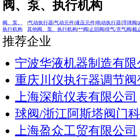
阀、泵、执行机构
阀、泵、
|
气动执行器
|
气动元件
|
液压元件
|
电动执行器
|
浮球阀
|
执行机构
其他阀、泵、执行机构
|
**阀
|
止回阀
|
排气/充气阀
|
截
推荐企业
宁波华液机器制造有限
重庆川仪执行器调节阀
上海深航仪表有限公司
球阀/浙江阿斯塔阀门
上海盈众工贸有限公司