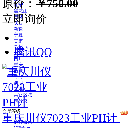
原价：
￥750.00
辽宁
黑龙江
立即询价
吉林
陕西
新疆
宁夏
甘肃
贵州
腾讯QQ
云南
四川
重庆
西藏
青海
澳门
香港
其它区域
未分类
会员等级
重庆川仪7023工业PH计
所有会员
VIP会员