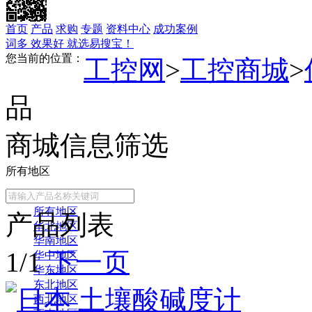
首页
产品
求购
专题
资料中心
成功案例
词多 效果好 就选易搜宝！
您当前的位置：
工控网
>
工控商城
>
品
商城信息筛选
所有地区
常用地区
所有地区
产品列表
华北地区
华南地区
1/1
下一页
华中地区
华东地区
东北地区
西北地区