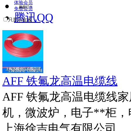
体验会员
易展叮当
免费会员
腾讯QQ
只显示在线
AFF 铁氟龙高温电缆线
AFF 铁氟龙高温电缆线
机，微波炉，电子**柜，电
上海徐吉电气有限公司