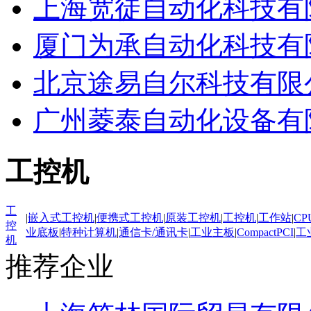
上海宽徒自动化科技有
厦门为承自动化科技有
北京途易自尔科技有限
广州菱泰自动化设备有
工控机
工
|
嵌入式工控机
|
便携式工控机
|
原装工控机
|
工控机
|
工作站
|
CP
控
业底板
|
特种计算机
|
通信卡/通讯卡
|
工业主板
|
CompactPCI
|
工
机
推荐企业