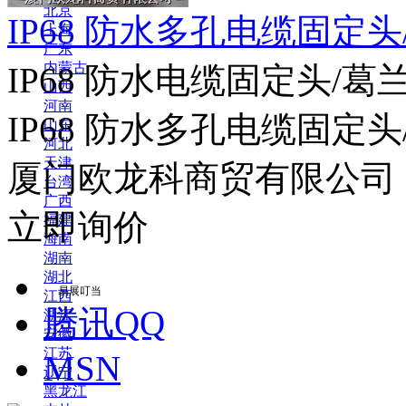
北京
IP68 防水多孔电缆固定头
上海
广东
内蒙古
IP68 防水电缆固定头/
山西
河南
IP68 防水多孔电缆固定头/
山东
河北
天津
厦门欧龙科商贸有限公司
台湾
广西
立即询价
福建
海南
湖南
湖北
易展叮当
江西
腾讯QQ
浙江
安徽
江苏
MSN
辽宁
黑龙江