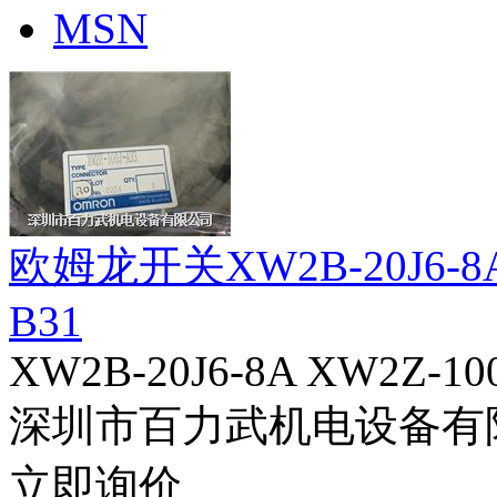
MSN
欧姆龙开关XW2B-20J6-8A X
B31
XW2B-20J6-8A XW2Z-100
深圳市百力武机电设备有
立即询价