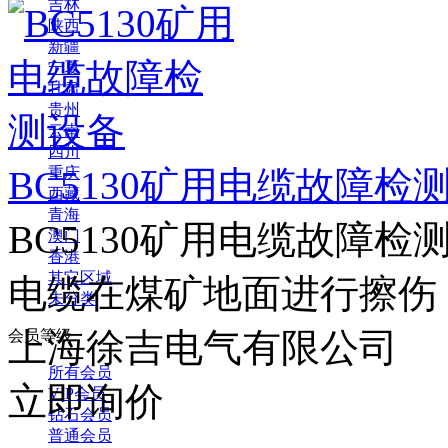
吉林
陕西
新疆
宁夏
甘肃
贵州
云南
四川
BC5130矿用电缆故障检
重庆
西藏
青海
BC5130矿用电缆故障
澳门
香港
其它区域
电缆在煤矿地面进行擦伤，
未分类
上海徐吉电气有限公司
会员等级
所有会员
立即询价
VIP会员
钻石会员
普通会员