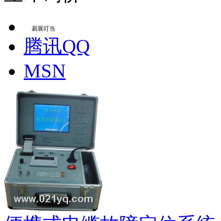
易展叮当
腾讯QQ
MSN