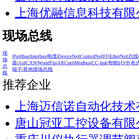
上海优融信息科技有限
现场总线
现
|
Profibus
|
Interbus
|
电缆
|
DeviceNet
|
ControlNet
|
FF
|
EtherNet
|
总线
场
器
|
Asi
|
CAN
|
WorldFip
|
ARCnet
|
Modbus
|
CC-link
|
智能I/O
|
分布式
总
端子
|
其他现场总线
线
推荐企业
上海迈信诺自动化技术
唐山冠亚工控设备有限