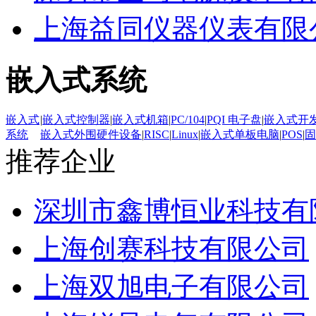
上海益同仪器仪表有限
嵌入式系统
嵌入式
|
嵌入式控制器
|
嵌入式机箱
|
PC/104
|
PQI 电子盘
|
嵌入式开
系统
嵌入式外围硬件设备
|
RISC
|
Linux
|
嵌入式单板电脑
|
POS
|
固
推荐企业
深圳市鑫博恒业科技有
上海创赛科技有限公司
上海双旭电子有限公司