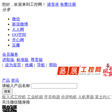
您好，欢迎来到工控网！
请登录
免费注册
分享
微信
新浪微博
人人网
QQ空间
开心网
豆瓣
会员服务
进取版
标准版
尊贵版
|
设为首页
|
收藏
|
导航
|
帮助
产品
资讯
请输入产品名称
嵌入式工控机
工业机箱
开关电源
步进电机
人机界面
富士PLC
关注微信随身推