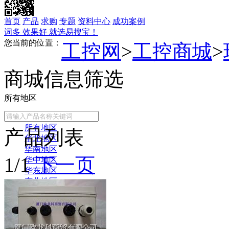
首页
产品
求购
专题
资料中心
成功案例
词多 效果好 就选易搜宝！
您当前的位置：
工控网
>
工控商城
>
商城信息筛选
所有地区
常用地区
所有地区
产品列表
华北地区
华南地区
1/1
下一页
华中地区
华东地区
东北地区
西北地区
西南地区
青藏地区
省份