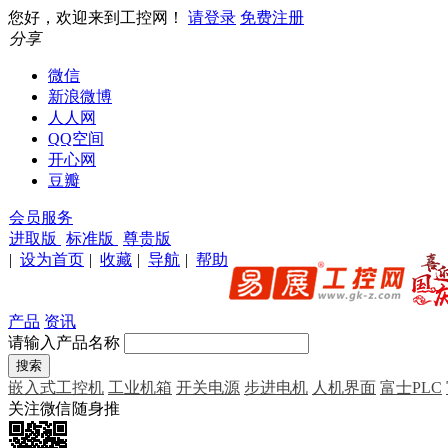
您好，欢迎来到工控网！
请登录
免费注册
分享
微信
新浪微博
人人网
QQ空间
开心网
豆瓣
会员服务
进取版
标准版
尊贵版
|
设为首页
|
收藏
|
导航
|
帮助
产品
资讯
请输入产品名称
嵌入式工控机
工业机箱
开关电源
步进电机
人机界面
富士PLC
关注微信随身推