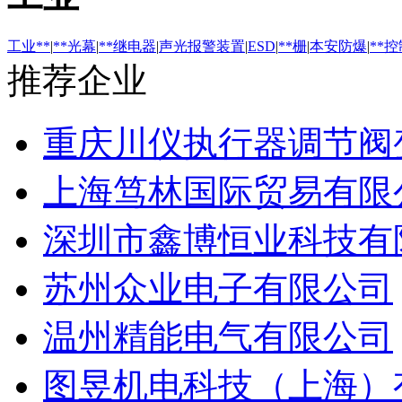
工业**
|
**光幕
|
**继电器
|
声光报警装置
|
ESD
|
**栅
|
本安防爆
|
**
推荐企业
重庆川仪执行器调节阀
上海笃林国际贸易有限
深圳市鑫博恒业科技有
苏州众业电子有限公司
温州精能电气有限公司
图昱机电科技（上海）