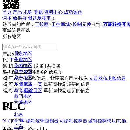
首页
产品
求购
专题
资料中心
成功案例
词多 效果好 就选易搜宝！
您当前的位置：
工控网
>
工控商城
>
控制元件
展馆
>
万能转换开
商城信息筛选
所有地区
常用地区
所有地区
产品列表
华北地区
1/1
下一页
华南地区
第
1/1
页
|
每页
16
条
|
共
0
条
华中地区
很抱歉，找不到相关的信息！
华东地区
•您可以发布求购信息，让商家自己来找你
立即发布求购信息
东北地区
•您可以
返回上一页
重新查找您想要的信息
西北地区
•您可以到
展馆展区
重新查找您想要的信息
西南地区
PLC
青藏地区
省份
北京
上海
PLC
|
PLC
|
可编程逻辑控制器
|
可编程控制器
|
逻辑控制模块
|
其他
广东