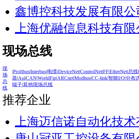
鑫博控科技发展有限公
上海优融信息科技有限
现场总线
现
|
Profibus
|
Interbus
|
电缆
|
DeviceNet
|
ControlNet
|
FF
|
EtherNet
|
总线
场
器
|
Asi
|
CAN
|
WorldFip
|
ARCnet
|
Modbus
|
CC-link
|
智能I/O
|
分布式
总
端子
|
其他现场总线
线
推荐企业
上海迈信诺自动化技术
唐山冠亚工控设备有限