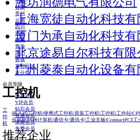
潍坊润德电气有限公司
宁夏
甘肃
贵州
上海宽徒自动化科技有
云南
四川
厦门为承自动化科技有
重庆
西藏
青海
北京途易自尔科技有限
澳门
香港
广州菱泰自动化设备有
其它区域
未分类
会员等级
工控机
所有会员
VIP会员
钻石会员
工
|
嵌入式工控机
|
便携式工控机
|
原装工控机
|
工控机
|
工作站
|
CP
普通会员
控
业底板
|
特种计算机
|
通信卡/通讯卡
|
工业主板
|
CompactPCI
|
工
体验会员
机
免费会员
推荐企业