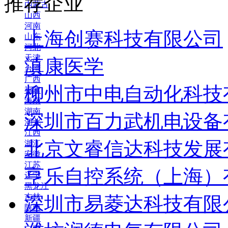
推荐企业
内蒙古
山西
河南
上海创赛科技有限公司
山东
河北
天津
滇康医学
台湾
广西
柳州市中电自动化科技
福建
海南
湖南
深圳市百力武机电设备
湖北
江西
北京文睿信达科技发展
浙江
安徽
江苏
亨乐自控系统（上海）
辽宁
黑龙江
吉林
深圳市易菱达科技有限
陕西
新疆