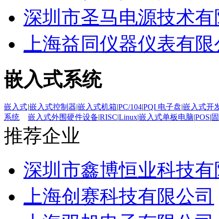
深圳市圣马电源技术有
上海益同仪器仪表有限
嵌入式系统
嵌入式
|
嵌入式控制器
|
嵌入式机箱
|
PC/104
|
PQI 电子盘
|
嵌入式开
系统
嵌入式外围硬件设备
|
RISC
|
Linux
|
嵌入式单板电脑
|
POS
|
固
推荐企业
深圳市鑫博恒业科技有
上海创赛科技有限公司