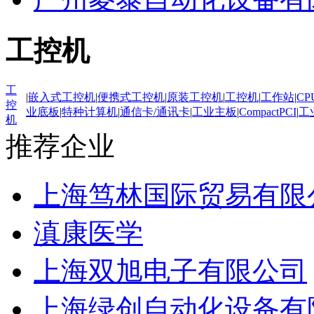
工控机
工
|
嵌入式工控机
|
便携式工控机
|
原装工控机
|
工控机
|
工作站
|
CP
控
业底板
|
特种计算机
|
通信卡/通讯卡
|
工业主板
|
CompactPCI
|
工
机
推荐企业
上海笃林国际贸易有限
滇康医学
上海双旭电子有限公司
上海绿创自动化设备有