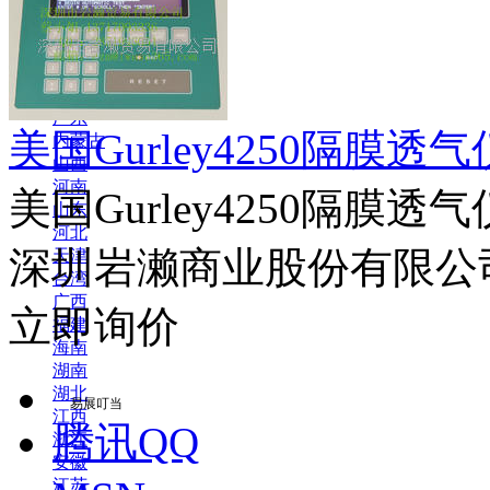
西南地区
青藏地区
省份
北京
上海
广东
美国Gurley4250隔膜透气
内蒙古
山西
河南
美国Gurley4250隔膜透气
山东
河北
深圳岩濑商业股份有限公
天津
台湾
广西
立即询价
福建
海南
湖南
湖北
易展叮当
江西
腾讯QQ
浙江
安徽
江苏