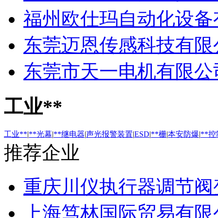
福州欧仕玛自动化设备
东莞迈恩传感科技有限
东莞市天一电机有限公
工业**
工业**
|
**光幕
|
**继电器
|
声光报警装置
|
ESD
|
**栅
|
本安防爆
|
**
推荐企业
重庆川仪执行器调节阀
上海笃林国际贸易有限