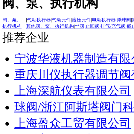
阀、泵、执行机构
阀、泵、
|
气动执行器
|
气动元件
|
液压元件
|
电动执行器
|
浮球阀
|
执行机构
其他阀、泵、执行机构
|
**阀
|
止回阀
|
排气/充气阀
|
截
推荐企业
宁波华液机器制造有限
重庆川仪执行器调节阀
上海深航仪表有限公司
球阀/浙江阿斯塔阀门
上海盈众工贸有限公司