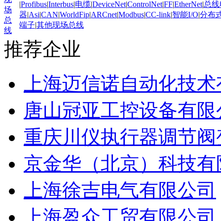
|
Profibus
|
Interbus
|
电缆
|
DeviceNet
|
ControlNet
|
FF
|
EtherNet
|
总线
场
器
|
Asi
|
CAN
|
WorldFip
|
ARCnet
|
Modbus
|
CC-link
|
智能I/O
|
分布式
总
端子
|
其他现场总线
线
推荐企业
上海迈信诺自动化技术
唐山冠亚工控设备有限
重庆川仪执行器调节阀
京金华（北京）科技有
上海徐吉电气有限公司
上海盈众工贸有限公司