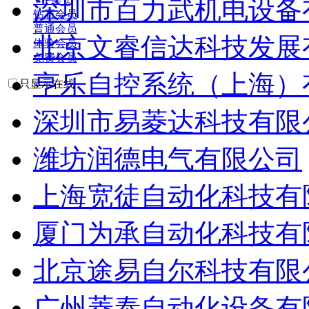
深圳市百力武机电设备
钻石会员
普通会员
北京文睿信达科技发展
体验会员
免费会员
亨乐自控系统（上海）
只显示在线
深圳市易菱达科技有限
潍坊润德电气有限公司
上海宽徒自动化科技有
厦门为承自动化科技有
北京途易自尔科技有限
广州菱泰自动化设备有