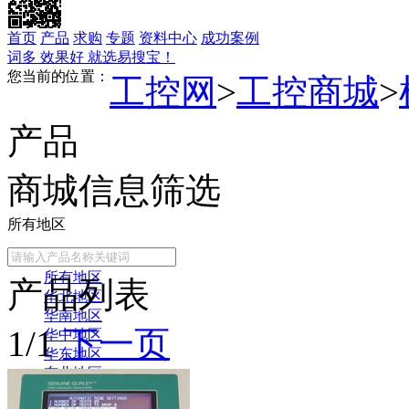
首页
产品
求购
专题
资料中心
成功案例
词多 效果好 就选易搜宝！
您当前的位置：
工控网
>
工控商城
>
产品
商城信息筛选
所有地区
常用地区
所有地区
产品列表
华北地区
华南地区
1/1
下一页
华中地区
华东地区
东北地区
西北地区