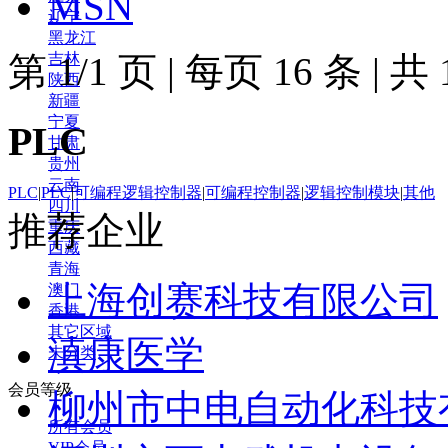
MSN
辽宁
黑龙江
第
吉林
1/1
页
|
每页
16
条
|
共
陕西
新疆
宁夏
PLC
甘肃
贵州
云南
PLC
|
PLC
|
可编程逻辑控制器
|
可编程控制器
|
逻辑控制模块
|
其他
四川
推荐企业
重庆
西藏
青海
上海创赛科技有限公司
澳门
香港
其它区域
滇康医学
未分类
会员等级
柳州市中电自动化科技
所有会员
VIP会员