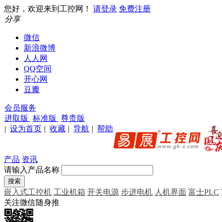
您好，欢迎来到工控网！
请登录
免费注册
分享
微信
新浪微博
人人网
QQ空间
开心网
豆瓣
会员服务
进取版
标准版
尊贵版
|
设为首页
|
收藏
|
导航
|
帮助
产品
资讯
请输入产品名称
嵌入式工控机
工业机箱
开关电源
步进电机
人机界面
富士PLC
关注微信随身推