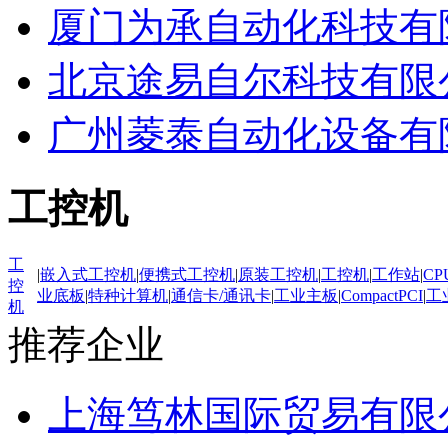
厦门为承自动化科技有
北京途易自尔科技有限
广州菱泰自动化设备有
工控机
工
|
嵌入式工控机
|
便携式工控机
|
原装工控机
|
工控机
|
工作站
|
CP
控
业底板
|
特种计算机
|
通信卡/通讯卡
|
工业主板
|
CompactPCI
|
工
机
推荐企业
上海笃林国际贸易有限