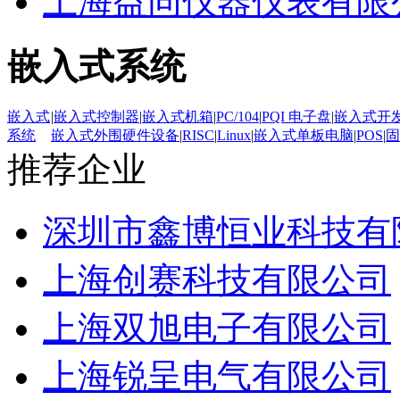
上海益同仪器仪表有限
嵌入式系统
嵌入式
|
嵌入式控制器
|
嵌入式机箱
|
PC/104
|
PQI 电子盘
|
嵌入式开
系统
嵌入式外围硬件设备
|
RISC
|
Linux
|
嵌入式单板电脑
|
POS
|
固
推荐企业
深圳市鑫博恒业科技有
上海创赛科技有限公司
上海双旭电子有限公司
上海锐呈电气有限公司