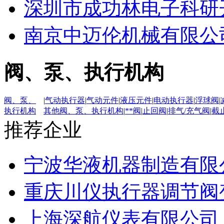
深圳市成功林电子科研
南京中迈伦机械有限公
阀、泵、执行机构
阀、泵、
|
气动执行器
|
气动元件
|
液压元件
|
电动执行器
|
浮球阀
|
执行机构
其他阀、泵、执行机构
|
**阀
|
止回阀
|
排气/充气阀
|
截
推荐企业
宁波华液机器制造有限
重庆川仪执行器调节阀
上海深航仪表有限公司