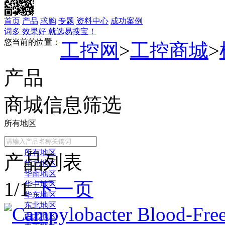
首页
产品
求购
专题
资料中心
成功案例
词多 效果好 就选易搜宝！
您当前的位置：
工控网
>
工控商城
>
产品
商城信息筛选
所有地区
常用地区
所有地区
产品列表
华北地区
华南地区
1/1
下一页
华中地区
华东地区
东北地区
西北地区