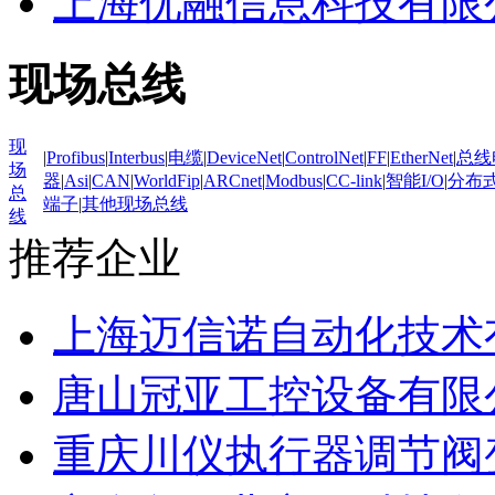
上海优融信息科技有限
现场总线
现
|
Profibus
|
Interbus
|
电缆
|
DeviceNet
|
ControlNet
|
FF
|
EtherNet
|
总线
场
器
|
Asi
|
CAN
|
WorldFip
|
ARCnet
|
Modbus
|
CC-link
|
智能I/O
|
分布式
总
端子
|
其他现场总线
线
推荐企业
上海迈信诺自动化技术
唐山冠亚工控设备有限
重庆川仪执行器调节阀