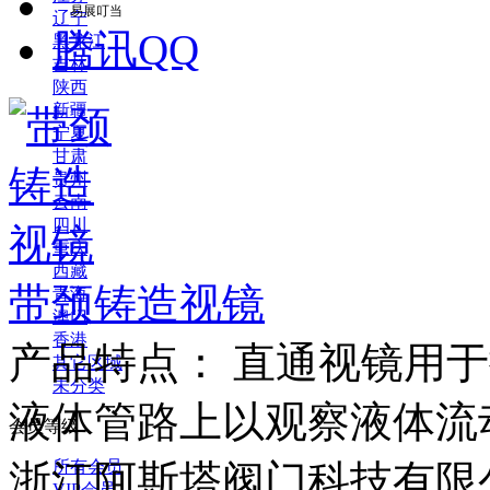
易展叮当
辽宁
腾讯QQ
黑龙江
吉林
陕西
新疆
宁夏
甘肃
贵州
云南
四川
重庆
西藏
带颈铸造视镜
青海
澳门
香港
产品特点： 直通视镜用
其它区域
未分类
液体管路上以观察液体流动
会员等级
浙江阿斯塔阀门科技有限
所有会员
VIP会员