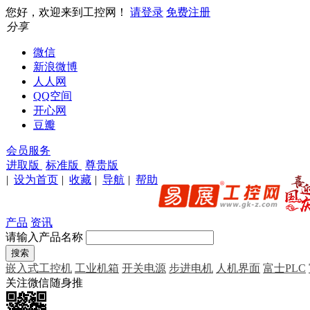
您好，欢迎来到工控网！
请登录
免费注册
分享
微信
新浪微博
人人网
QQ空间
开心网
豆瓣
会员服务
进取版
标准版
尊贵版
|
设为首页
|
收藏
|
导航
|
帮助
产品
资讯
请输入产品名称
嵌入式工控机
工业机箱
开关电源
步进电机
人机界面
富士PLC
关注微信随身推