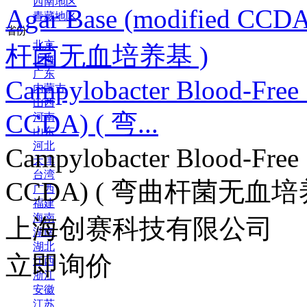
西南地区
青藏地区
省份
北京
上海
广东
Campylobacter Blood-Free 
内蒙古
山西
CCDA) ( 弯...
河南
山东
河北
Campylobacter Blood-Free 
天津
台湾
CCDA) ( 弯曲杆菌无血培养
广西
福建
海南
上海创赛科技有限公司
湖南
湖北
立即询价
江西
浙江
安徽
江苏