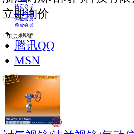
钻石会员
立即询价
普通会员
体验会员
免费会员
易展叮当
只显示在线
腾讯QQ
MSN