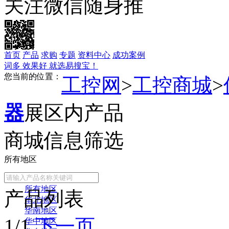
关注微信随身推
首页
产品
求购
专题
资料中心
成功案例
词多 效果好 就选易搜宝！
您当前的位置：
工控网
>
工控商城
>
器
展区内产品
商城信息筛选
所有地区
常用地区
所有地区
产品列表
华北地区
华南地区
1/1
下一页
华中地区