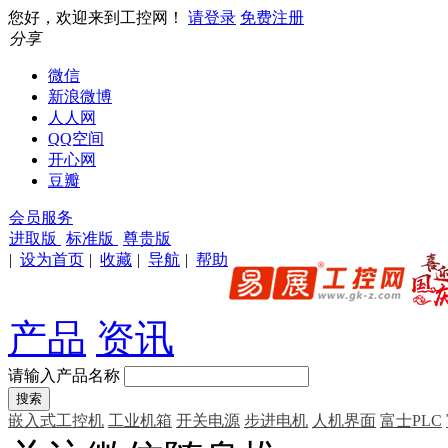
您好，欢迎来到工控网！
请登录
免费注册
分享
微信
新浪微博
人人网
QQ空间
开心网
豆瓣
会员服务
进取版
标准版
尊贵版
|
设为首页
|
收藏
|
导航
|
帮助
产品
资讯
请输入产品名称
嵌入式工控机
工业机箱
开关电源
步进电机
人机界面
富士PLC