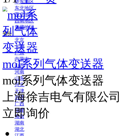
华东地区
东北地区
西北地区
西南地区
青藏地区
省份
北京
上海
广东
内蒙古
mol系列气体变送器
山西
河南
mol系列气体变送器
山东
河北
天津
上海徐吉电气有限公司
台湾
广西
立即询价
福建
海南
湖南
湖北
江西