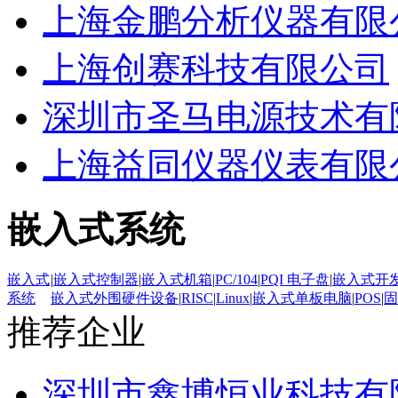
上海金鹏分析仪器有限
上海创赛科技有限公司
深圳市圣马电源技术有
上海益同仪器仪表有限
嵌入式系统
嵌入式
|
嵌入式控制器
|
嵌入式机箱
|
PC/104
|
PQI 电子盘
|
嵌入式开
系统
嵌入式外围硬件设备
|
RISC
|
Linux
|
嵌入式单板电脑
|
POS
|
固
推荐企业
深圳市鑫博恒业科技有