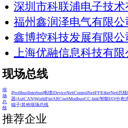
深圳市科联浦电子技术
福州鑫润泽电气有限公
鑫博控科技发展有限公
上海优融信息科技有限
现场总线
现
|
Profibus
|
Interbus
|
电缆
|
DeviceNet
|
ControlNet
|
FF
|
EtherNet
|
总线
场
器
|
Asi
|
CAN
|
WorldFip
|
ARCnet
|
Modbus
|
CC-link
|
智能I/O
|
分布式
总
端子
|
其他现场总线
线
推荐企业