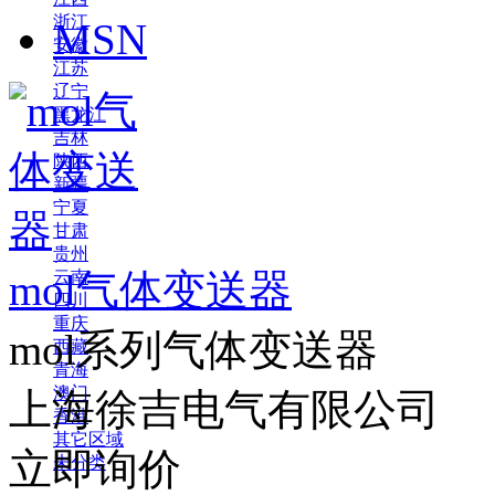
浙江
MSN
安徽
江苏
辽宁
黑龙江
吉林
陕西
新疆
宁夏
甘肃
贵州
mol气体变送器
云南
四川
重庆
mol系列气体变送器
西藏
青海
澳门
上海徐吉电气有限公司
香港
其它区域
立即询价
未分类